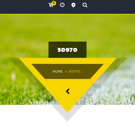
0
Monday - Sunday
View all locations
2:00am - 6:00am
Monday - Sunday
5:00pm - 0:00am
50970
HOME
50970...