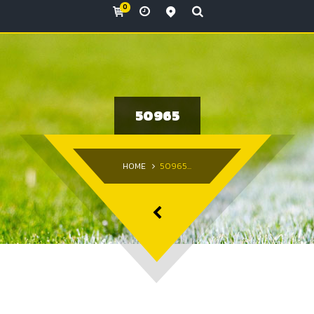
0
Monday - Sunday
View all locations
2:00am - 6:00am
Monday - Sunday
5:00pm - 0:00am
50965
HOME
50965...